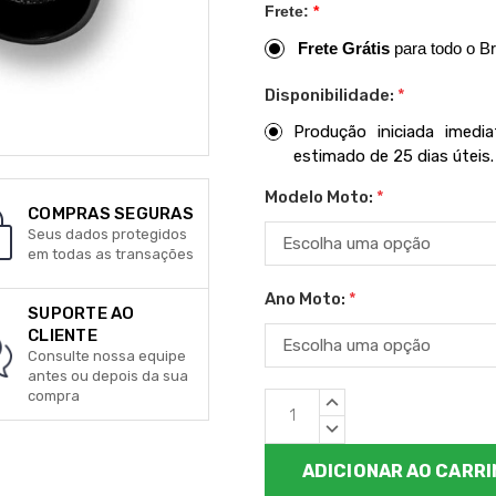
Frete:
*
Frete Grátis
para todo o Br
Disponibilidade:
*
Produção iniciada imed
estimado de 25 dias úteis.
Modelo Moto:
*
COMPRAS SEGURAS
Seus dados protegidos
em todas as transações
Ano Moto:
*
SUPORTE AO
CLIENTE
Consulte nossa equipe
antes ou depois da sua
compra
Estoque
QUANTIDADE
atual:
CRESCENTE:
QUANTIDADE
DECRESCENTE: