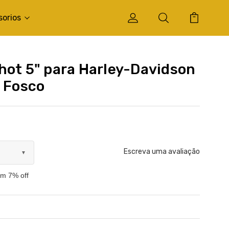
sorios
hot 5" para Harley-Davidson
o Fosco
Escreva uma avaliação
▼
om 7% off