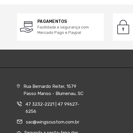
PAGAMENTOS
Facilidade e segurança com
Mercado Pago e Paypal
Rua Bernardo Reiter, 1579
Passo Manso - Blumenau, SC
47 3232-2221 | 47 99627-
6256
sac@wingscustom.com.br
Segunda a sexta-feira das