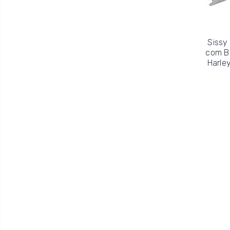
Sissy
com B
Harle