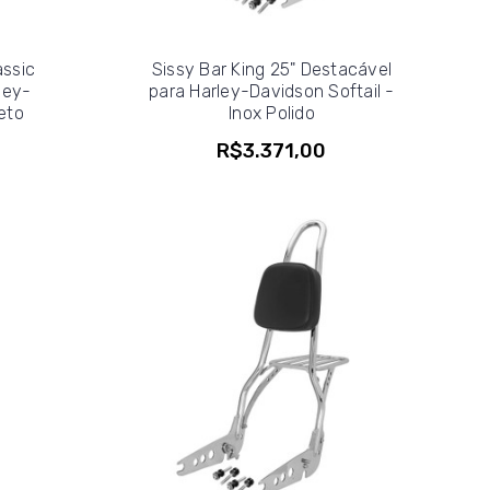
assic
Sissy Bar King 25" Destacável
rley-
para Harley-Davidson Softail -
eto
Inox Polido
R$3.371,00