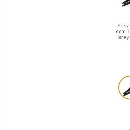
Sissy
com B
Harley