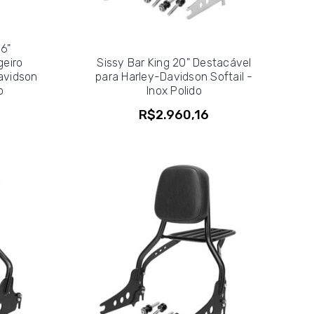
16"
eiro
Sissy Bar King 20" Destacável
avidson
para Harley-Davidson Softail -
o
Inox Polido
R$2.960,16