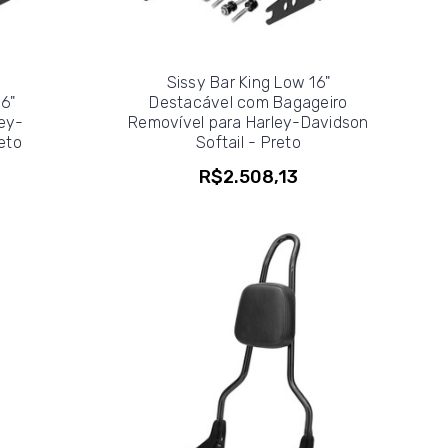
Sissy Bar King Low 16"
16"
Destacável com Bagageiro
ey-
Removível para Harley-Davidson
eto
Softail - Preto
R$2.508,13