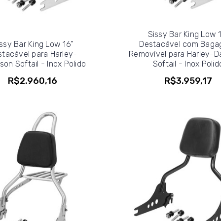
Sissy Bar King Low 
ssy Bar King Low 16"
Destacável com Bagag
stacável para Harley-
Removível para Harley-D
son Softail - Inox Polido
Softail - Inox Polid
R$2.960,16
R$3.959,17