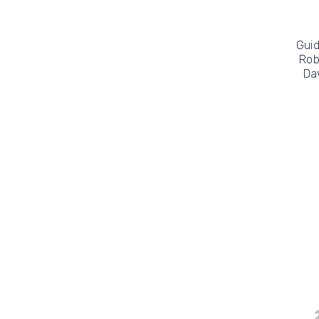
Guid
Rob
Da