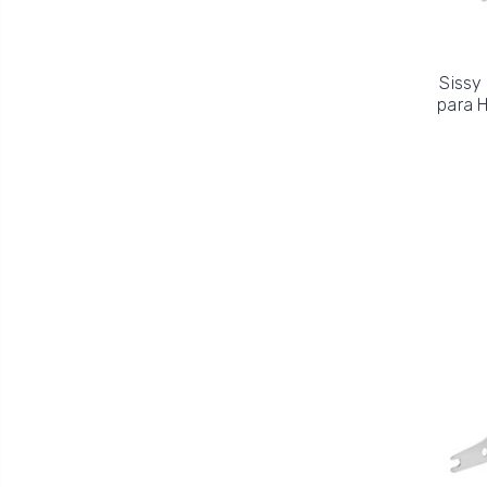
Sissy
para H