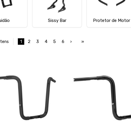
uidão
Sissy Bar
Protetor de Motor
1
2
3
4
5
6
›
»
Itens