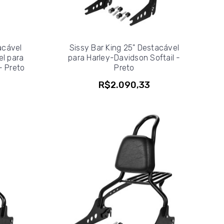
acável
Sissy Bar King 25" Destacável
l para
para Harley-Davidson Softail -
- Preto
Preto
R$2.090,33