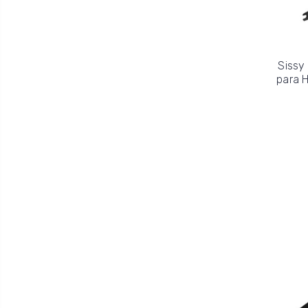
Sissy
para H