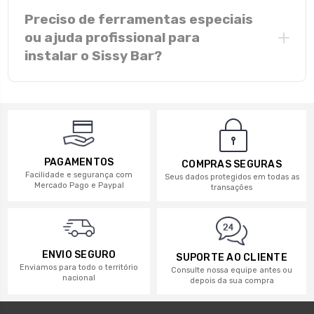
Inox polido:
maior teor de cromo, brilho
Preciso de ferramentas especiais
duradouro e alta resistência à corrosão natural.
ou ajuda profissional para
Aço carbono pintado:
robusto e protegido pela
instalar o Sissy Bar?
pintura eletrostática preta; riscos profundos
podem expor o material à oxidação.
ferramentas manuais comuns
PAGAMENTOS
COMPRAS SEGURAS
Facilidade e segurança com
Seus dados protegidos em todas as
Mercado Pago e Paypal
transações
ENVIO SEGURO
SUPORTE AO CLIENTE
Enviamos para todo o território
Consulte nossa equipe antes ou
nacional
depois da sua compra