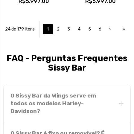
R$5.997,00
R$5.997,00
24 de 179 Itens
1
2
3
4
5
6
›
»
FAQ - Perguntas Frequentes
Sissy Bar
O Sissy Bar da Wings serve em
todos os modelos Harley-
Davidson?
quase
O Sissy Bar é fixo ou removível? É