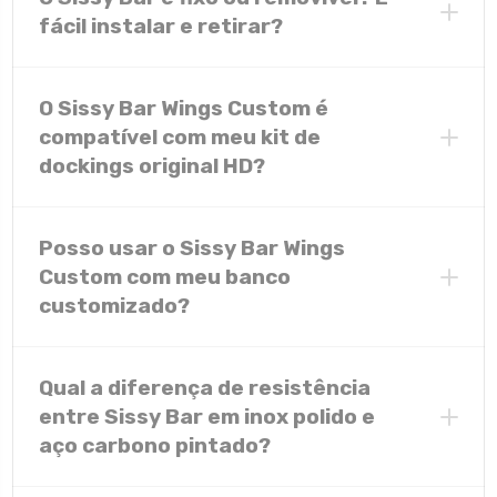
todos
fácil instalar e retirar?
encaixar com precisão
O Sissy Bar Wings Custom é
segurança, ergonomia e estilo
compatível com meu kit de
dockings original HD?
flexibilidade para personalizar sua moto
Para motos Touring (2008 a 2025), os Sissy Bars
Wings Custom funcionam com os dockings
Posso usar o Sissy Bar Wings
originais HD.
Custom com meu banco
Para Softail, Sportster e outros modelos, o Sissy
Bar acompanha o kit de dockings necessário para
customizado?
instalação, garantindo compatibilidade e
segurança.
são
projetados para bancos confort
Qual a diferença de resistência
entre Sissy Bar em inox polido e
aço carbono pintado?