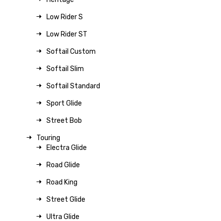
Low Rider S
Low Rider ST
Softail Custom
Softail Slim
Softail Standard
Sport Glide
Street Bob
Touring
Electra Glide
Road Glide
Road King
Street Glide
Ultra Glide