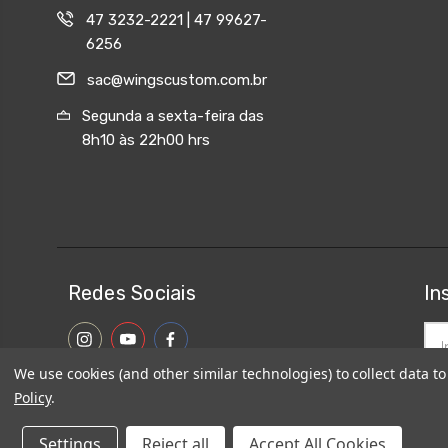
47 3232-2221 | 47 99627-
6256
sac@wingscustom.com.br
Segunda a sexta-feira das
8h10 às 22h00 hrs
Redes Sociais
In
End
de
We use cookies (and other similar technologies) to collect data 
ema
Policy
.
Settings
Reject all
Accept All Cookies