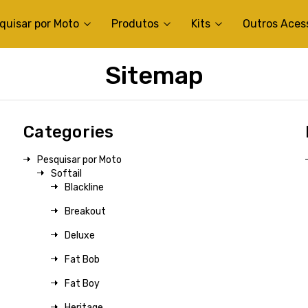
quisar por Moto
Produtos
Kits
Outros Aces
Sitemap
Categories
Pesquisar por Moto
Softail
Blackline
Breakout
Deluxe
Fat Bob
Fat Boy
Heritage