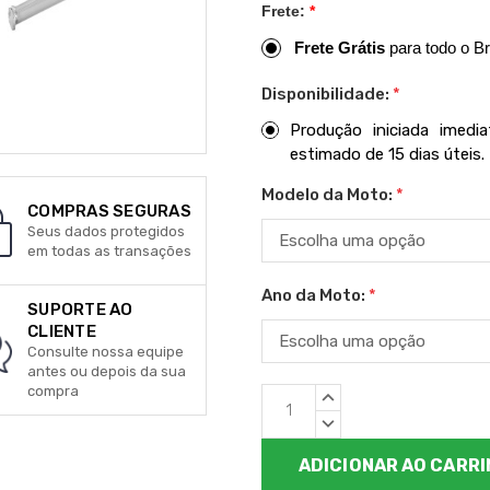
Frete:
*
Frete Grátis
para todo o Br
Disponibilidade:
*
Produção iniciada imed
estimado de 15 dias úteis.
Modelo da Moto:
*
COMPRAS SEGURAS
Seus dados protegidos
em todas as transações
Ano da Moto:
*
SUPORTE AO
CLIENTE
Consulte nossa equipe
antes ou depois da sua
compra
Estoque
QUANTIDADE
atual:
CRESCENTE:
QUANTIDADE
DECRESCENTE: