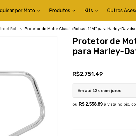
quisar por Moto
Produtos
Kits
Outros Aces
treet Bob
Protetor de Motor Classic Robust 1.1/4" para Harley-Davidson
Protetor de Mot
para Harley-Dav
R$2.751,49
Em até 12x sem juros
R$ 2.558,89
ou
à vista no pix, c