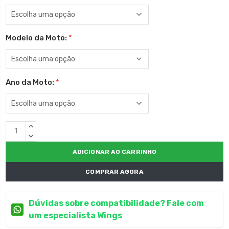
Modelo da Moto:
*
Ano da Moto:
*
Estoque
QUANTIDADE
atual:
CRESCENTE:
QUANTIDADE
DECRESCENTE:
COMPRAR AGORA
Dúvidas sobre compatibilidade? Fale com
um especialista Wings