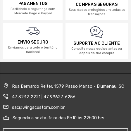
PAGAMENTOS
COMPRAS SEGURAS
Facilidade e segurança com
Seus dados protegidos em todas as
Mercado Pago e Paypal
transações
ENVIO SEGURO
SUPORTE AO CLIENTE
Enviamos para todo o território
Consulte nossa equipe antes ou
nacional
depois da sua compra
Rua Bernardo Reiter, 1579 Passo Manso - Blumenau, SC
47 3232-2221 | 47 99627-6256
sac@wingscustom.com.br
Segunda a sexta-feira das 8h10 às 22h00 hrs