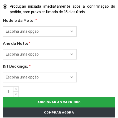
Produção iniciada imediatamente após a confirmação do
pedido, com prazo estimado de 15 dias úteis.
Modelo da Moto:
*
Ano da Moto:
*
Kit Dockings:
*
Estoque
QUANTIDADE
atual:
CRESCENTE:
QUANTIDADE
DECRESCENTE:
COMPRAR AGORA