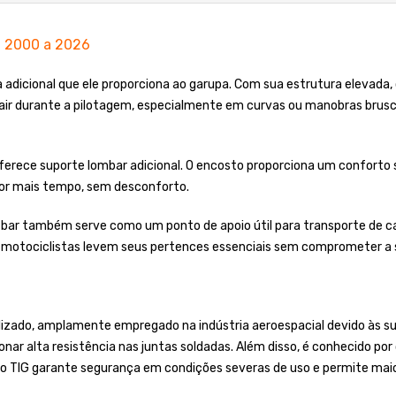
l 2000 a 2026
ça adicional que ele proporciona ao garupa. Com sua estrutura elevada
cair durante a pilotagem, especialmente em curvas ou manobras brusca
ferece suporte lombar adicional. O encosto proporciona um conforto si
por mais tempo, sem desconforto.
 bar também serve como um ponto de apoio útil para transporte de ca
s motociclistas levem seus pertences essenciais sem comprometer a 
lizado, amplamente empregado na indústria aeroespacial devido às sua
onar alta resistência nas juntas soldadas. Além disso, é conhecido po
o TIG garante segurança em condições severas de uso e permite maior