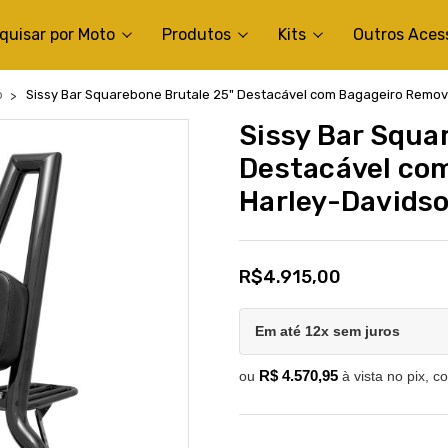
quisar por Moto
Produtos
Kits
Outros Aces
b
Sissy Bar Squarebone Brutale 25" Destacável com Bagageiro Removív
Sissy Bar Squa
Destacável com
Harley-Davidson
R$4.915,00
Em até 12x sem juros
R$ 4.570,95
ou
à vista no pix, c