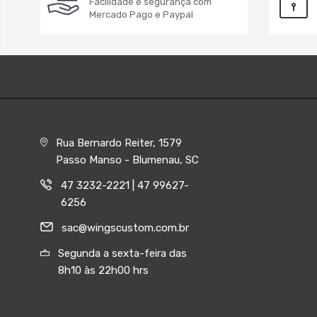
Facilidade e segurança com
Mercado Pago e Paypal
Rua Bernardo Reiter, 1579
Passo Manso - Blumenau, SC
47 3232-2221 | 47 99627-
6256
sac@wingscustom.com.br
Segunda a sexta-feira das
8h10 às 22h00 hrs