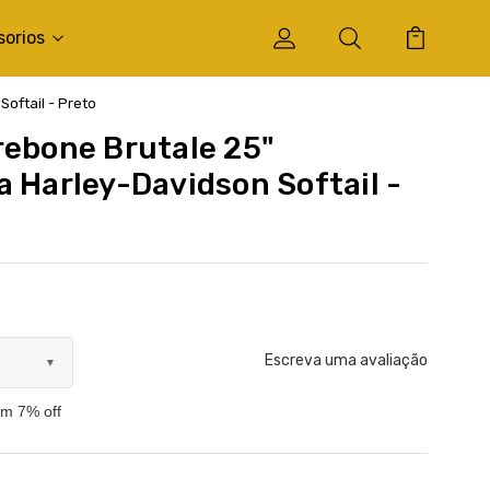
sorios
oftail - Preto
rebone Brutale 25"
a Harley-Davidson Softail -
Escreva uma avaliação
▼
om 7% off