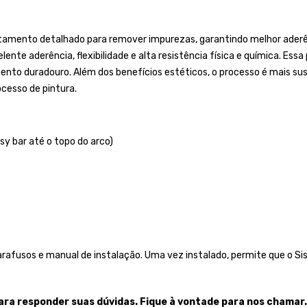
tamento detalhado para remover impurezas, garantindo melhor aderênc
ente aderência, flexibilidade e alta resistência física e química. Essa
duradouro. Além dos benefícios estéticos, o processo é mais susten
cesso de pintura.
sy bar até o topo do arco)
afusos e manual de instalação. Uma vez instalado, permite que o Si
para responder su
as dúvidas. Fique à vontade para nos chamar.