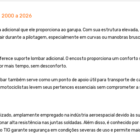
l 2000 a 2026
ça adicional que ele proporciona ao garupa. Com sua estrutura elevada
cair durante a pilotagem, especialmente em curvas ou manobras brusca
ferece suporte lombar adicional. O encosto proporciona um conforto si
por mais tempo, sem desconforto.
 bar também serve como um ponto de apoio útil para transporte de ca
s motociclistas levem seus pertences essenciais sem comprometer a 
lizado, amplamente empregado na indústria aeroespacial devido às sua
onar alta resistência nas juntas soldadas. Além disso, é conhecido po
o TIG garante segurança em condições severas de uso e permite maior