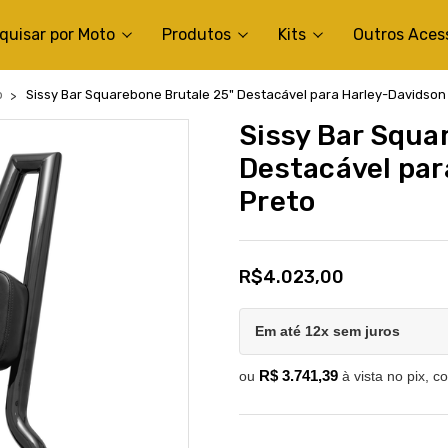
quisar por Moto
Produtos
Kits
Outros Aces
b
Sissy Bar Squarebone Brutale 25" Destacável para Harley-Davidson S
Sissy Bar Squa
Destacável par
Preto
R$4.023,00
Em até 12x sem juros
R$ 3.741,39
ou
à vista no pix, c