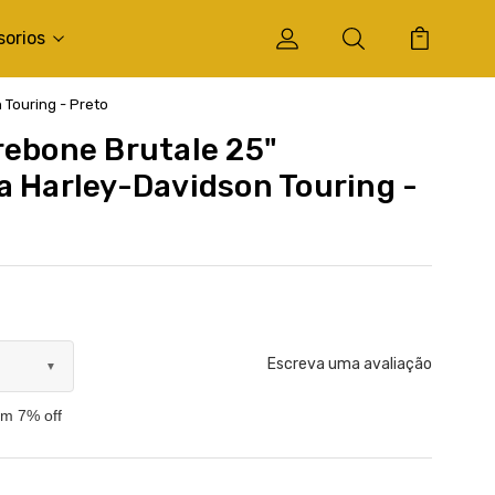
sorios
 Touring - Preto
rebone Brutale 25"
a Harley-Davidson Touring -
Escreva uma avaliação
▼
om 7% off