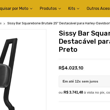
quisar por Moto
Produtos
Kits
Outros Aces
de
Sissy Bar Squarebone Brutale 25" Destacável para Harley-Davidson
Sissy Bar Squa
Destacável par
Preto
R$4.023,10
Em até 12x sem juros
R$ 3.741,48
ou
à vista no pix, c