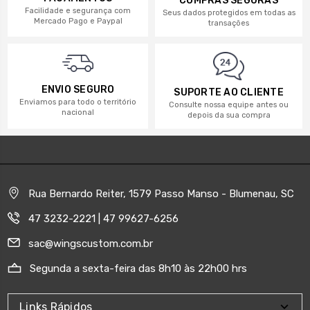
COMPRAS SEGURAS
Facilidade e segurança com
Seus dados protegidos em todas as
Mercado Pago e Paypal
transações
ENVIO SEGURO
SUPORTE AO CLIENTE
Enviamos para todo o território
Consulte nossa equipe antes ou
nacional
depois da sua compra
Rua Bernardo Reiter, 1579 Passo Manso - Blumenau, SC
47 3232-2221 | 47 99627-6256
sac@wingscustom.com.br
Segunda a sexta-feira das 8h10 às 22h00 hrs
Links Rápidos