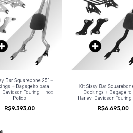
ssy Bar Squarebone 25" +
ings + Bagageiro para
Kit Sissy Bar Squarebon
-Davidson Touring - Inox
Dockings + Bagageiro
Polido
Harley-Davidson Touring 
R$9.393,00
R$6.695,00
ns