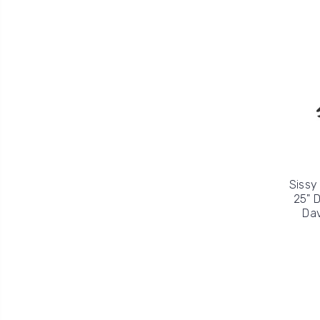
Sissy
25" 
Dav