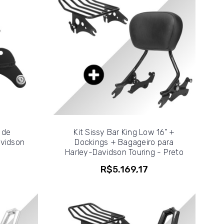
 de
Kit Sissy Bar King Low 16" +
avidson
Dockings + Bagageiro para
Harley-Davidson Touring - Preto
R$5.169,17