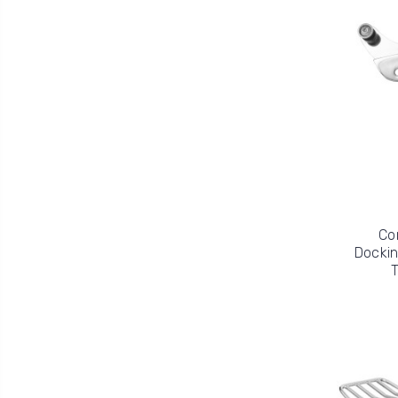
Co
Dockin
T