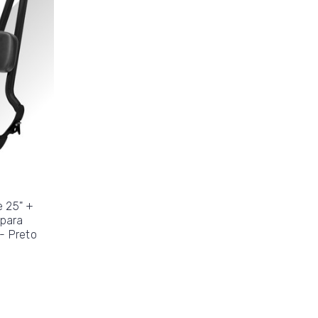
e 25" +
 para
- Preto