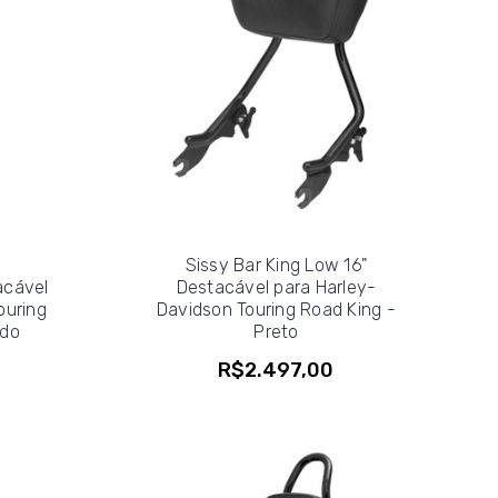
Sissy Bar King Low 16"
acável
Destacável para Harley-
ouring
Davidson Touring Road King -
ido
Preto
R$2.497,00