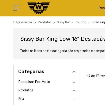
Pes
Página inicial
Produtos
Sissy Bar
Touring
Road Kin
Sissy Bar King Low 16" Destacá
Todos os itens nesta categoria são projetados e compa
Categorias
17 de 17 Ite
Pesquisar Por Moto
Produtos
Kits