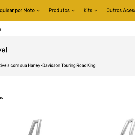
quisar por Moto
Produtos
Kits
Outros Aces
g
vel
tíveis com sua Harley-Davidson Touring Road King
ns