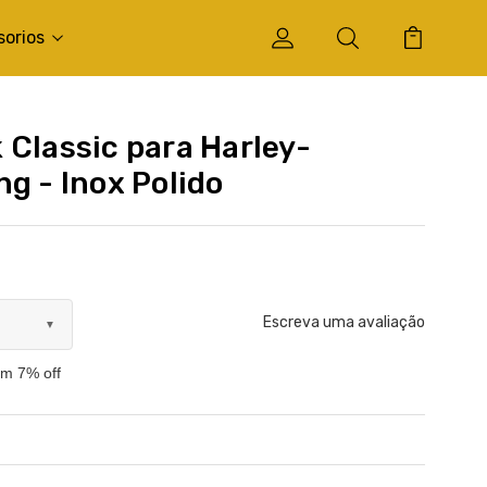
sorios
 Classic para Harley-
g - Inox Polido
Escreva uma avaliação
▼
om 7% off