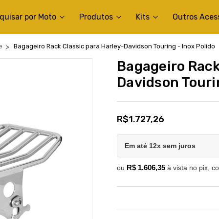
quisar por Moto
Produtos
Kits
Outros Aces
e
Bagageiro Rack Classic para Harley-Davidson Touring - Inox Polido
Bagageiro Rack
Davidson Tourin
R$1.727,26
Em até 12x sem juros
R$ 1.606,35
ou
à vista no pix, c