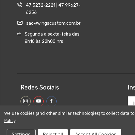
47 3232-2221 | 47 99627-
6256
sac@wingscustom.com.br
Segunda a sexta-feira das
8h10 às 22h00 hrs
Redes Sociais
In
End
de
ema
We use cookies (and other similar technologies) to collect data 
Policy
.
Settings
Reject all
Accept All Cookies