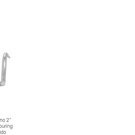
no 2"
ouring
ido