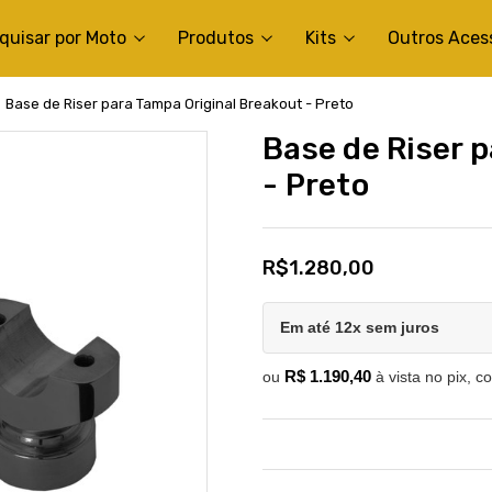
quisar por Moto
Produtos
Kits
Outros Aces
Base de Riser para Tampa Original Breakout - Preto
Base de Riser 
- Preto
R$1.280,00
Em até 12x sem juros
R$ 1.190,40
ou
à vista no pix, c