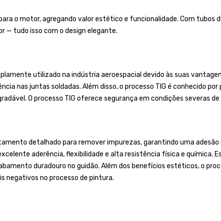
para o motor, agregando valor estético e funcionalidade. Com tubos d
r — tudo isso com o design elegante.
lamente utilizado na indústria aeroespacial devido às suas vantagens
ência nas juntas soldadas. Além disso, o processo TIG é conhecido po
gradável. O processo TIG oferece segurança em condições severas de 
tamento detalhado para remover impurezas, garantindo uma adesão ide
celente aderência, flexibilidade e alta resistência física e química. E
mento duradouro no guidão. Além dos benefícios estéticos, o proces
s negativos no processo de pintura.