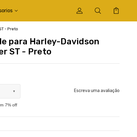
sorios
ST - Preto
le para Harley-Davidson
er ST - Preto
Escreva uma avaliação
▼
om 7% off