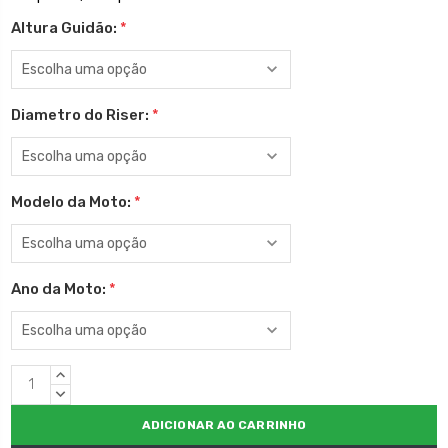
Altura Guidão:
*
Diametro do Riser:
*
Modelo da Moto:
*
Ano da Moto:
*
Estoque
QUANTIDADE
atual:
CRESCENTE:
QUANTIDADE
DECRESCENTE: