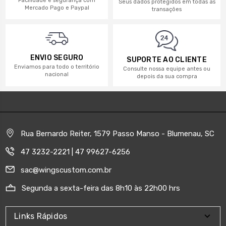
Facilidade e segurança com
Seus dados protegidos em todas as
Mercado Pago e Paypal
transações
ENVIO SEGURO
SUPORTE AO CLIENTE
Enviamos para todo o território
Consulte nossa equipe antes ou
nacional
depois da sua compra
Rua Bernardo Reiter, 1579 Passo Manso - Blumenau, SC
47 3232-2221 | 47 99627-6256
sac@wingscustom.com.br
Segunda a sexta-feira das 8h10 às 22h00 hrs
Links Rápidos