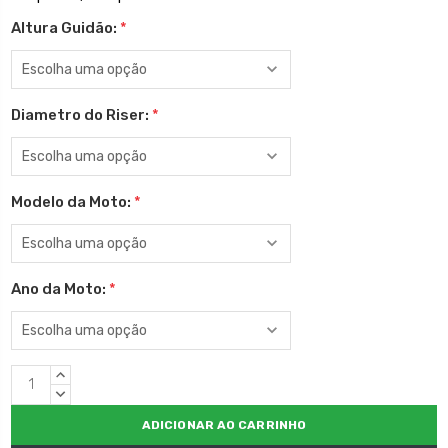
Altura Guidão:
*
Diametro do Riser:
*
Modelo da Moto:
*
Ano da Moto:
*
Estoque
QUANTIDADE
atual:
CRESCENTE:
QUANTIDADE
DECRESCENTE: