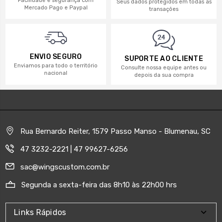
Facilidade e segurança com
Seus dados protegidos em todas as
Mercado Pago e Paypal
transações
ENVIO SEGURO
SUPORTE AO CLIENTE
Enviamos para todo o território
Consulte nossa equipe antes ou
nacional
depois da sua compra
Rua Bernardo Reiter, 1579 Passo Manso - Blumenau, SC
47 3232-2221 | 47 99627-6256
sac@wingscustom.com.br
Segunda a sexta-feira das 8h10 às 22h00 hrs
Links Rápidos