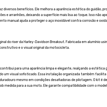
 diversos benefícios. Ele melhora a aparência estética do guidão, pro
es e arranhões, deixando a superfície mais lisa ao toque. Isso não a
to manual ajuda a proteger o aço inoxidável contra corrosão e oxidaç
al do riser da Harley-Davidson Breakout. Fabricada em alumínio usin
onstrutivo e o visual original da motocicleta.
 contribui para uma aparência limpa e elegante, realçando a estética 
do um visual sofisticado. Essa instalação organizada também facilita
 duradouro mesmo em condições desafiadoras de pilotagem. O kit é de
sob medida para a sua moto. Ele garante compatibilidade com o mode