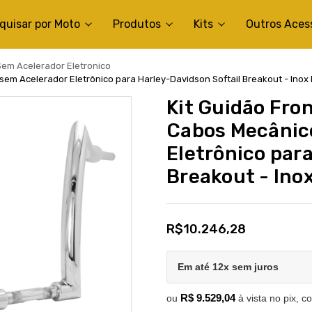
quisar por Moto
Produtos
Kits
Outros Aces
Sem Acelerador Eletronico
 sem Acelerador Eletrônico para Harley-Davidson Softail Breakout - Inox 
Kit Guidão Fron
Cabos Mecânic
Eletrônico par
Breakout - Inox
R$10.246,28
Em até 12x sem juros
R$ 9.529,04
ou
à vista no pix, c