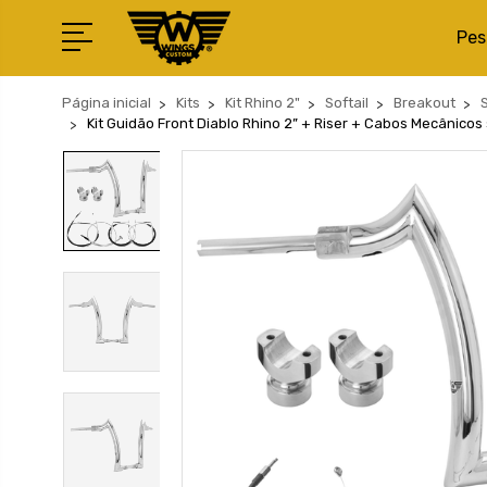
Pes
Página inicial
Kits
Kit Rhino 2"
Softail
Breakout
Kit Guidão Front Diablo Rhino 2” + Riser + Cabos Mecânicos