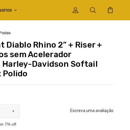
sorios
Polido
t Diablo Rhino 2” + Riser +
os sem Acelerador
a Harley-Davidson Softail
 Polido
Escreva uma avaliação
▼
om 7% off