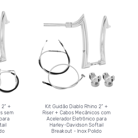
 2” +
Kit Guidão Diablo Rhino 2” +
os sem
Riser + Cabos Mecânicos com
 para
Acelerador Eletrônico para
ail
Harley-Davidson Softail
do
Breakout - Inox Polido