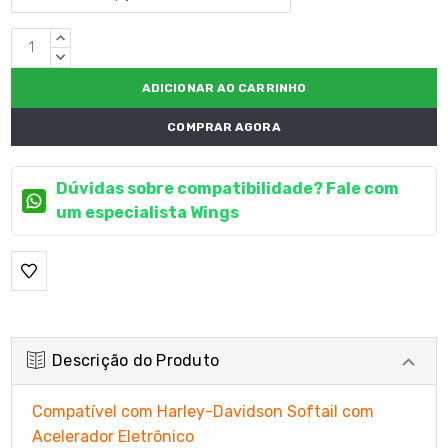
Estoque
QUANTIDADE
atual:
CRESCENTE:
QUANTIDADE
DECRESCENTE:
COMPRAR AGORA
Dúvidas sobre compatibilidade? Fale com
um especialista Wings
Descrição do Produto
Compatível com Harley-Davidson Softail com
Acelerador Eletrônico