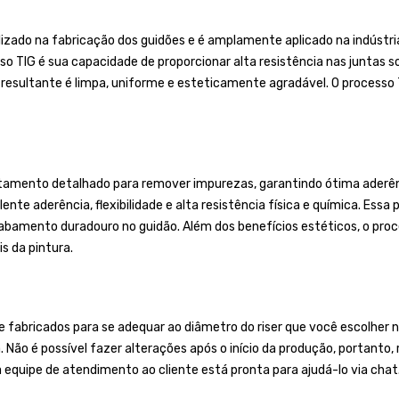
lizado na fabricação dos guidões e é amplamente aplicado na indústr
so TIG é sua capacidade de proporcionar alta resistência nas juntas s
 resultante é limpa, uniforme e esteticamente agradável. O processo
tamento detalhado para remover impurezas, garantindo ótima aderênci
ente aderência, flexibilidade e alta resistência física e química. Essa
mento duradouro no guidão. Além dos benefícios estéticos, o proces
s da pintura.
bricados para se adequar ao diâmetro do riser que você escolher no
a. Não é possível fazer alterações após o início da produção, portan
a equipe de atendimento ao cliente está pronta para ajudá-lo via chat