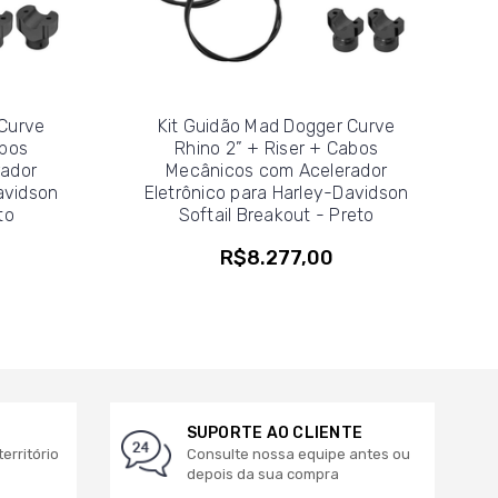
 Curve
Kit Guidão Mad Dogger Curve
abos
Rhino 2” + Riser + Cabos
ador
Mecânicos com Acelerador
avidson
Eletrônico para Harley-Davidson
to
Softail Breakout - Preto
R$8.277,00
SUPORTE AO CLIENTE
erritório
Consulte nossa equipe antes ou
depois da sua compra