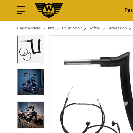
Pes
Página inicial
Kits
Kit Rhino 2"
Softail
Street Bob