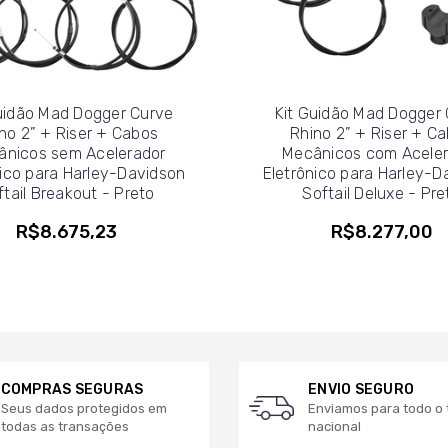
uidão Mad Dogger Curve
Kit Guidão Mad Dogger
no 2” + Riser + Cabos
Rhino 2” + Riser + C
ânicos sem Acelerador
Mecânicos com Aceler
nico para Harley-Davidson
Eletrônico para Harley-D
ftail Breakout - Preto
Softail Deluxe - Pre
R$8.675,23
R$8.277,00
COMPRAS SEGURAS
ENVIO SEGURO
Seus dados protegidos em
Enviamos para todo o t
todas as transações
nacional