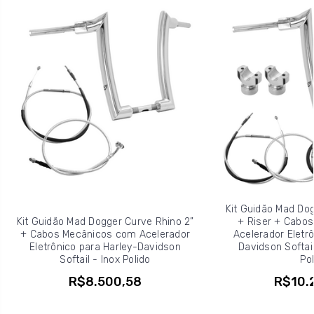
Kit Guidão Mad Dog
Kit Guidão Mad Dogger Curve Rhino 2”
+ Riser + Cabo
+ Cabos Mecânicos com Acelerador
Acelerador Eletrô
Eletrônico para Harley-Davidson
Davidson Softail
Softail - Inox Polido
Pol
R$8.500,58
R$10.