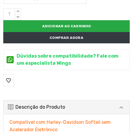
Estoque
QUANTIDADE
atual:
CRESCENTE:
QUANTIDADE
DECRESCENTE:
COMPRAR AGORA
Dúvidas sobre compatibilidade? Fale com
um especialista Wings
Descrição do Produto
Compatível com Harley-Davidson Softail sem
Acelerador Eletrônico