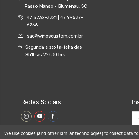
Passo Manso - Blumenau, SC
47 3232-2221 | 47 99627-
6256
sac@wingscustom.com.br
Segunda a sexta-feira das
8h10 às 22h00 hrs
Redes Sociais
In
End
de
ema
We use cookies (and other similar technologies) to collect data 