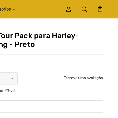
sorios
Tour Pack para Harley-
ng - Preto
Escreva uma avaliação
▼
om 7% off