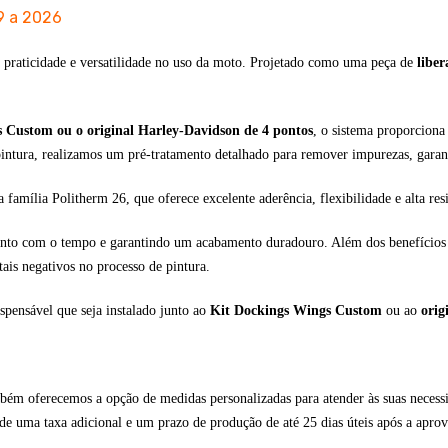
9 a 2026
 praticidade e versatilidade no uso da moto. Projetado como uma peça de
liber
 Custom ou o original Harley-Davidson de 4 pontos
, o sistema proporciona
pintura, realizamos um pré-tratamento detalhado para remover impurezas, garan
a família Politherm 26, que oferece excelente aderência, flexibilidade e alta resi
amento com o tempo e garantindo um acabamento duradouro.
Além dos benefícios e
ais negativos no processo de pintura.
spensável que seja instalado junto ao
Kit Dockings Wings Custom
ou ao
orig
m oferecemos a opção de medidas personalizadas para atender às suas necessida
de uma taxa adicional e um prazo de produção de até 25 dias úteis após a aprov