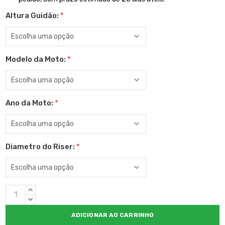
Altura Guidão:
*
Modelo da Moto:
*
Ano da Moto:
*
Diametro do Riser:
*
Estoque
QUANTIDADE
atual:
CRESCENTE:
QUANTIDADE
DECRESCENTE: