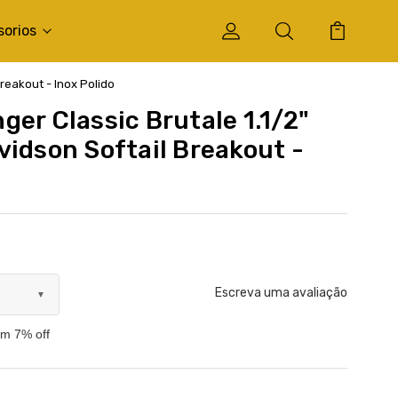
sorios
reakout - Inox Polido
er Classic Brutale 1.1/2"
vidson Softail Breakout -
Escreva uma avaliação
▼
om 7% off