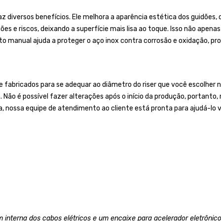
z diversos benefícios. Ele melhora a aparência estética dos guidões, 
es e riscos, deixando a superfície mais lisa ao toque. Isso não apen
o manual ajuda a proteger o aço inox contra corrosão e oxidação, prol
bricados para se adequar ao diâmetro do riser que você escolher no
a. Não é possível fazer alterações após o início da produção, portan
a, nossa equipe de atendimento ao cliente está pronta para ajudá-lo v
 interna dos cabos elétricos e um encaixe para acelerador eletrônico