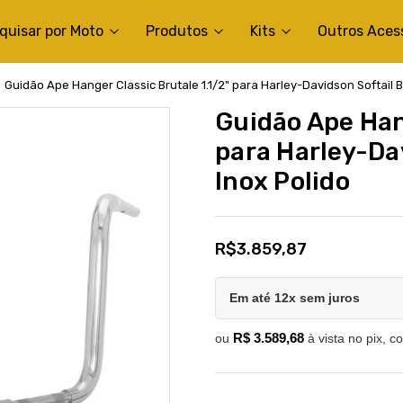
quisar por Moto
Produtos
Kits
Outros Aces
Guidão Ape Hanger Classic Brutale 1.1/2" para Harley-Davidson Softail B
Guidão Ape Hang
para Harley-Da
Inox Polido
R$3.859,87
Em até 12x sem juros
R$ 3.589,68
ou
à vista no pix, c