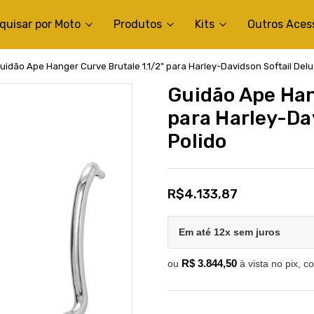
quisar por Moto
Produtos
Kits
Outros Aces
uidão Ape Hanger Curve Brutale 1.1/2" para Harley-Davidson Softail Delu
Guidão Ape Han
para Harley-Dav
Polido
R$4.133,87
Em até 12x sem juros
R$ 3.844,50
ou
à vista no pix, c