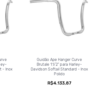
urve
Guidão Ape Hanger Curve
rley-
Brutale 1.1/2" para Harley-
t - Inox
Davidson Softail Standard - Inox
Polido
R$4.133,87