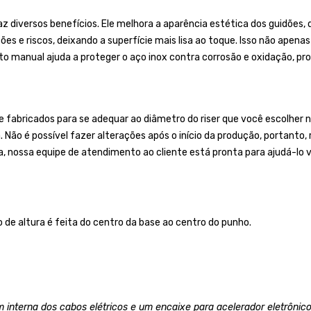
z diversos benefícios. Ele melhora a aparência estética dos guidões, 
es e riscos, deixando a superfície mais lisa ao toque. Isso não apen
o manual ajuda a proteger o aço inox contra corrosão e oxidação, prol
bricados para se adequar ao diâmetro do riser que você escolher no
a. Não é possível fazer alterações após o início da produção, portan
a, nossa equipe de atendimento ao cliente está pronta para ajudá-lo v
 de altura é feita do centro da base ao centro do punho.
 interna dos cabos elétricos e um encaixe para acelerador eletrônico