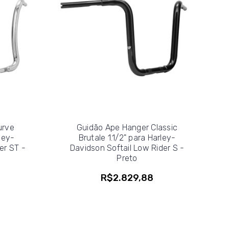
urve
Guidão Ape Hanger Classic
rley-
Brutale 1.1/2" para Harley-
er ST -
Davidson Softail Low Rider S -
Preto
R$2.829,88