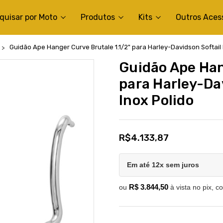
quisar por Moto
Produtos
Kits
Outros Aces
Guidão Ape Hanger Curve Brutale 1.1/2" para Harley-Davidson Softail 
Guidão Ape Han
para Harley-Dav
Inox Polido
R$4.133,87
Em até 12x sem juros
R$ 3.844,50
ou
à vista no pix, c