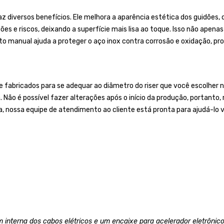
z diversos benefícios. Ele melhora a aparência estética dos guidões, 
es e riscos, deixando a superfície mais lisa ao toque. Isso não apen
o manual ajuda a proteger o aço inox contra corrosão e oxidação, prol
bricados para se adequar ao diâmetro do riser que você escolher no
a. Não é possível fazer alterações após o início da produção, portan
a, nossa equipe de atendimento ao cliente está pronta para ajudá-lo v
 interna dos cabos elétricos e um encaixe para acelerador eletrônico