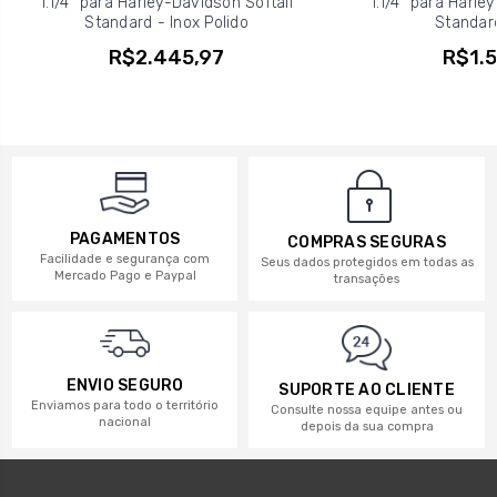
1.1/4" para Harley-Davidson Softail
1.1/4" para Harle
Standard - Inox Polido
Standard
R$2.445,97
R$1.5
PAGAMENTOS
COMPRAS SEGURAS
Facilidade e segurança com
Seus dados protegidos em todas as
Mercado Pago e Paypal
transações
ENVIO SEGURO
SUPORTE AO CLIENTE
Enviamos para todo o território
Consulte nossa equipe antes ou
nacional
depois da sua compra