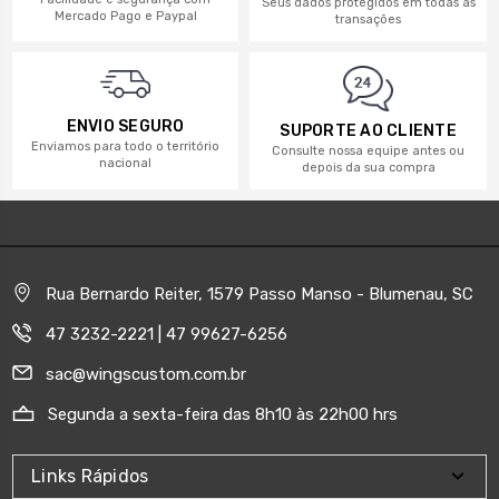
Seus dados protegidos em todas as
Mercado Pago e Paypal
transações
ENVIO SEGURO
SUPORTE AO CLIENTE
Enviamos para todo o território
Consulte nossa equipe antes ou
nacional
depois da sua compra
Rua Bernardo Reiter, 1579 Passo Manso - Blumenau, SC
47 3232-2221 | 47 99627-6256
sac@wingscustom.com.br
Segunda a sexta-feira das 8h10 às 22h00 hrs
Links Rápidos