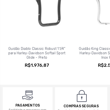
Guidão Diablo Classic Robust 1.1/4"
Guidão King Classic
para Harley-Davidson Softail Sport
Harley-Davidson So
Glide - Preto
Inox 
R$1.976,87
R$2.5
PAGAMENTOS
COMPRAS SEGURAS
Facilidade e segurança com