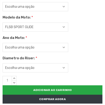
Modelo da Moto:
*
Ano da Moto:
*
Diametro do Riser:
*
Estoque
QUANTIDADE
atual:
CRESCENTE:
QUANTIDADE
DECRESCENTE:
COMPRAR AGORA