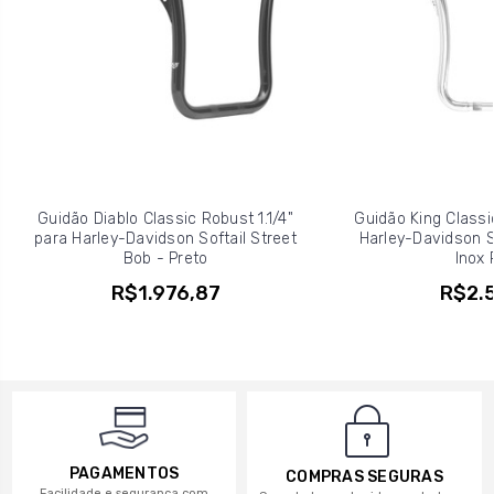
Guidão Diablo Classic Robust 1.1/4"
Guidão King Classic
para Harley-Davidson Softail Street
Harley-Davidson So
Bob - Preto
Inox 
R$1.976,87
R$2.5
PAGAMENTOS
COMPRAS SEGURAS
Facilidade e segurança com