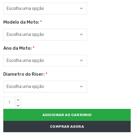
Modelo da Moto:
*
Ano da Moto:
*
Diametro do Riser:
*
Estoque
QUANTIDADE
atual:
CRESCENTE:
QUANTIDADE
DECRESCENTE:
COMPRAR AGORA