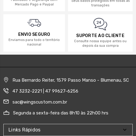
Seus dados protegidos em todas as
Mercado Pago e Paypal
transações
ENVIO SEGURO
SUPORTE AO CLIENTE
Enviamos para todo o território
Consulte nossa equipe antes ou
nacional
depois da sua compra
Rua Bernardo Reiter, 1579 Passo Manso - Blumenau, SC
47 3232-2221 | 47 99627-6256
sac@wingscustom.com.br
Segunda a sexta-feira das 8h10 às 22h00 hrs
Links Rápidos