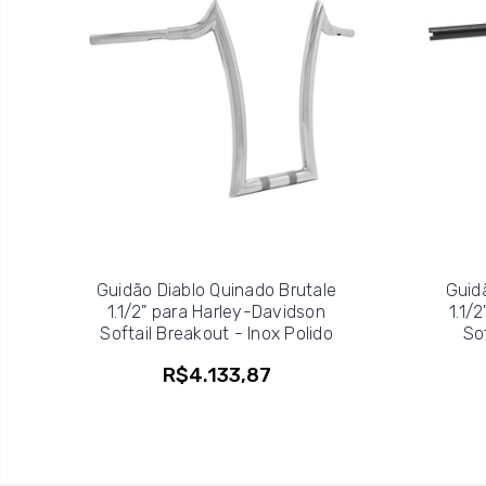
Guidão Diablo Quinado Brutale
Guid
1.1/2" para Harley-Davidson
1.1/
Softail Breakout - Inox Polido
So
R$4.133,87