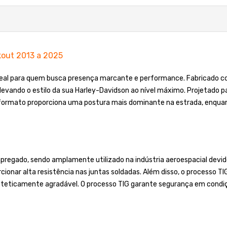
kout 2013 a 2025
ideal para quem busca presença marcante e performance. Fabricado c
elevando o estilo da sua Harley-Davidson ao nível máximo. Projetado p
formato proporciona uma postura mais dominante na estrada, enqua
regado, sendo amplamente utilizado na indústria aeroespacial devido
cionar alta resistência nas juntas soldadas. Além disso, o processo T
steticamente agradável. O processo TIG garante segurança em condiç