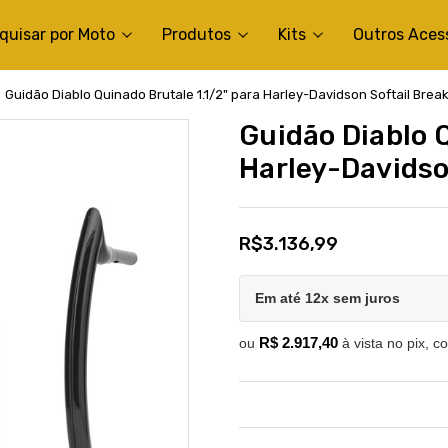
quisar por Moto
Produtos
Kits
Outros Aces
Guidão Diablo Quinado Brutale 1.1/2" para Harley-Davidson Softail Brea
Guidão Diablo Q
Harley-Davidso
R$3.136,99
Em até 12x sem juros
R$ 2.917,40
ou
à vista no pix, c