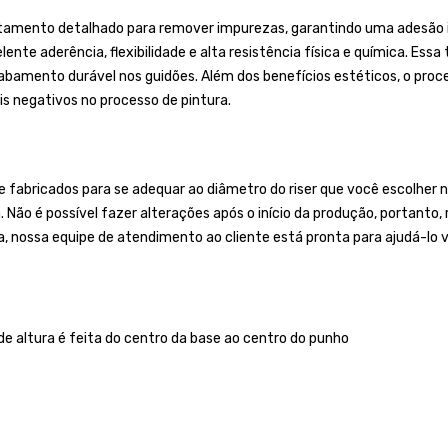
tamento detalhado para remover impurezas, garantindo uma adesão ide
ente aderência, flexibilidade e alta resistência física e química. Essa
mento durável nos guidões. Além dos benefícios estéticos, o process
s negativos no processo de pintura.
bricados para se adequar ao diâmetro do riser que você escolher no
a. Não é possível fazer alterações após o início da produção, portan
a, nossa equipe de atendimento ao cliente está pronta para ajudá-lo v
de altura é feita do centro da base ao centro do punho