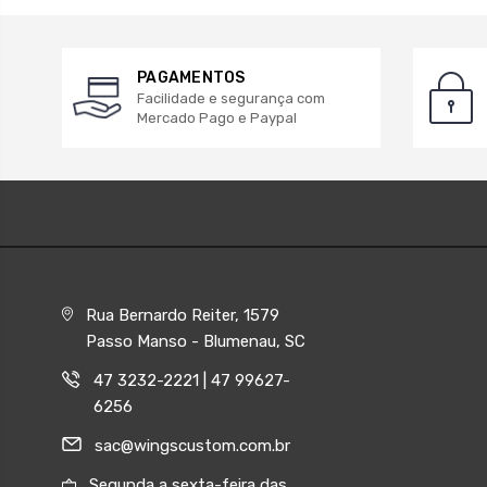
PAGAMENTOS
Facilidade e segurança com
Mercado Pago e Paypal
Rua Bernardo Reiter, 1579
Passo Manso - Blumenau, SC
47 3232-2221 | 47 99627-
6256
sac@wingscustom.com.br
Segunda a sexta-feira das