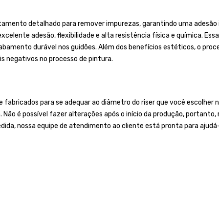
tamento detalhado para remover impurezas, garantindo uma adesão ide
celente adesão, flexibilidade e alta resistência física e química. Ess
mento durável nos guidões. Além dos benefícios estéticos, o process
s negativos no processo de pintura.
bricados para se adequar ao diâmetro do riser que você escolher no
a. Não é possível fazer alterações após o início da produção, portan
edida, nossa equipe de atendimento ao cliente está pronta para ajudá-l