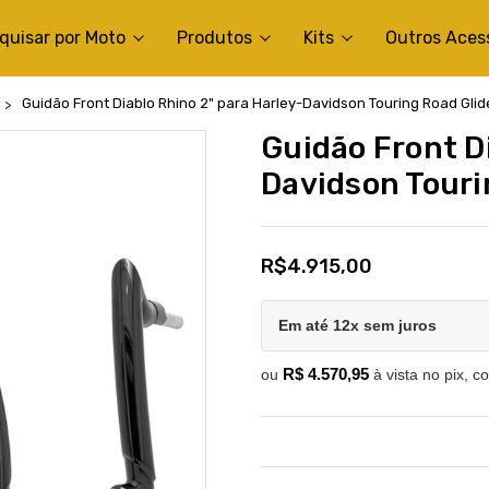
quisar por Moto
Produtos
Kits
Outros Aces
Guidão Front Diablo Rhino 2" para Harley-Davidson Touring Road Glid
Guidão Front Di
Davidson Touri
R$4.915,00
Em até 12x sem juros
R$ 4.570,95
ou
à vista no pix, c