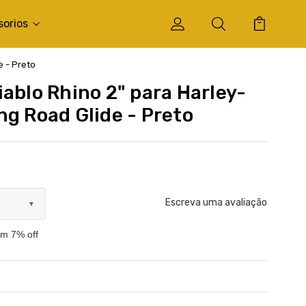
sorios
e - Preto
ablo Rhino 2" para Harley-
ng Road Glide - Preto
Escreva uma avaliação
▼
om 7% off