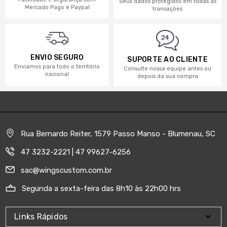
Seus dados protegidos em todas as
Mercado Pago e Paypal
transações
ENVIO SEGURO
SUPORTE AO CLIENTE
Enviamos para todo o território
Consulte nossa equipe antes ou
nacional
depois da sua compra
Rua Bernardo Reiter, 1579 Passo Manso - Blumenau, SC
47 3232-2221 | 47 99627-6256
sac@wingscustom.com.br
Segunda a sexta-feira das 8h10 às 22h00 hrs
Links Rápidos