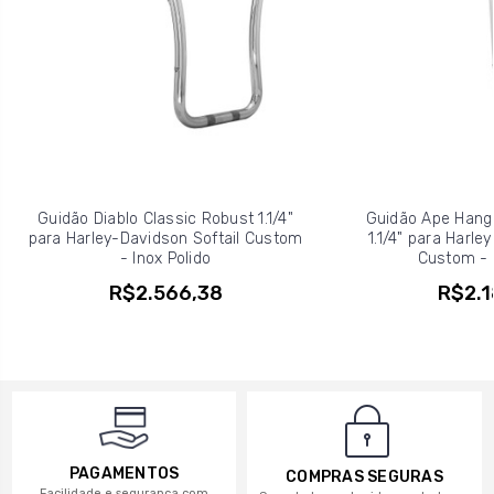
Guidão Diablo Classic Robust 1.1/4"
Guidão Ape Hange
para Harley-Davidson Softail Custom
1.1/4" para Harle
- Inox Polido
Custom - I
R$2.566,38
R$2.1
PAGAMENTOS
COMPRAS SEGURAS
Facilidade e segurança com