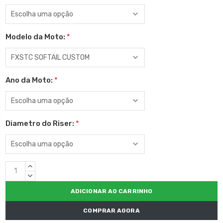
Modelo da Moto:
*
Ano da Moto:
*
Diametro do Riser:
*
Estoque
QUANTIDADE
atual:
CRESCENTE:
QUANTIDADE
DECRESCENTE:
COMPRAR AGORA