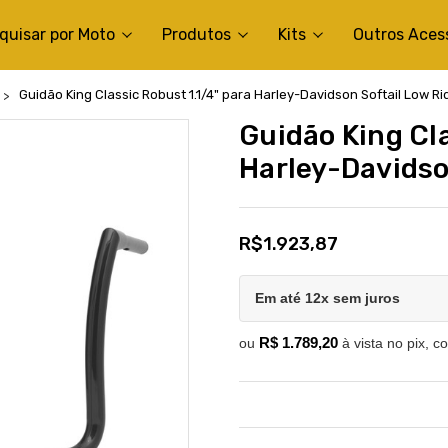
quisar por Moto
Produtos
Kits
Outros Aces
Guidão King Classic Robust 1.1/4" para Harley-Davidson Softail Low Ri
Guidão King Cla
Harley-Davidson
R$1.923,87
Em até 12x sem juros
R$ 1.789,20
ou
à vista no pix, c