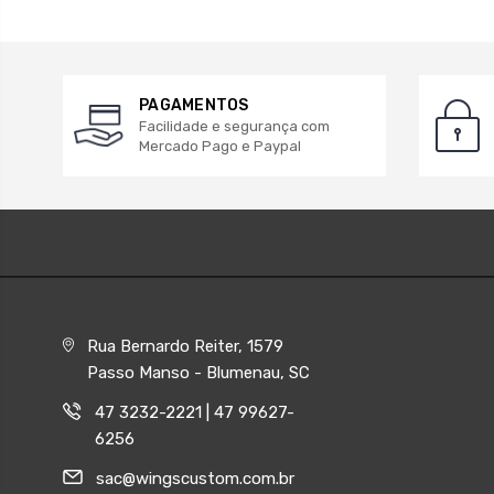
PAGAMENTOS
Facilidade e segurança com
Mercado Pago e Paypal
Rua Bernardo Reiter, 1579
Passo Manso - Blumenau, SC
47 3232-2221 | 47 99627-
6256
sac@wingscustom.com.br