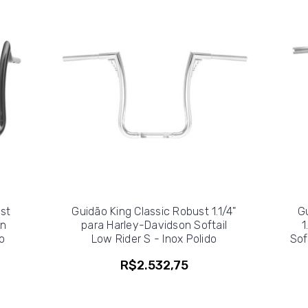
ust
Guidão King Classic Robust 1.1/4"
Gu
on
para Harley-Davidson Softail
1
o
Low Rider S - Inox Polido
Sof
R$2.532,75