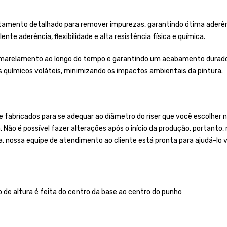
tamento detalhado para remover impurezas, garantindo ótima aderênci
nte aderência, flexibilidade e alta resistência física e química.
 amarelamento ao longo do tempo e garantindo um acabamento duradou
es químicos voláteis, minimizando os impactos ambientais da pintura.
bricados para se adequar ao diâmetro do riser que você escolher no
a. Não é possível fazer alterações após o início da produção, portan
a, nossa equipe de atendimento ao cliente está pronta para ajudá-lo v
o de altura é feita do centro da base ao centro do punho