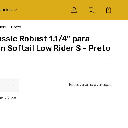
sorios
der S - Preto
ssic Robust 1.1/4" para
 Softail Low Rider S - Preto
Escreva uma avaliação
▼
om 7% off