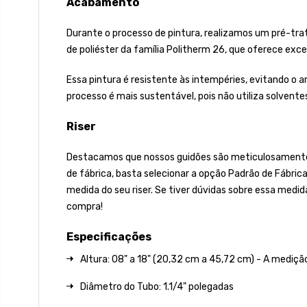
Acabamento
Durante o processo de pintura, realizamos um pré-tra
de poliéster da família Politherm 26, que oferece excele
Essa pintura é resistente às intempéries, evitando o
processo é mais sustentável, pois não utiliza solvent
Riser
Destacamos que nossos guidões são meticulosamente fa
de fábrica, basta selecionar a opção Padrão de Fábric
medida do seu riser. Se tiver dúvidas sobre essa medid
compra!
Especificações
Altura: 08" a 18" (20,32 cm a 45,72 cm) - A mediçã
Diâmetro do Tubo: 1.1/4" polegadas