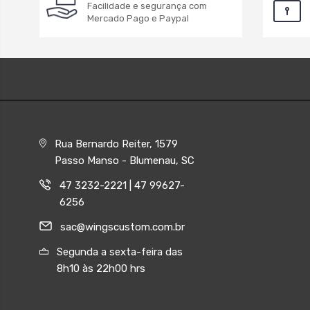
Facilidade e segurança com
Mercado Pago e Paypal
Rua Bernardo Reiter, 1579
Passo Manso - Blumenau, SC
47 3232-2221 | 47 99627-
6256
sac@wingscustom.com.br
Segunda a sexta-feira das
8h10 às 22h00 hrs