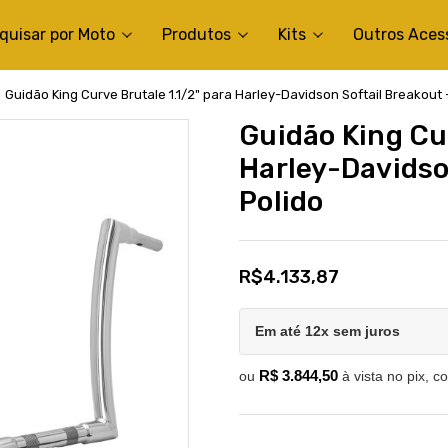
quisar por Moto
Produtos
Kits
Outros Aces
Guidão King Curve Brutale 1.1/2" para Harley-Davidson Softail Breakout 
Guidão King Cur
Harley-Davidso
Polido
R$4.133,87
Em até 12x sem juros
R$ 3.844,50
ou
à vista no pix, c