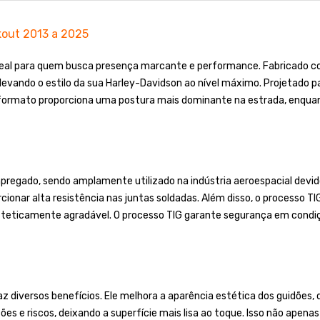
kout 2013 a 2025
ideal para quem busca presença marcante e performance. Fabricado c
elevando o estilo da sua Harley-Davidson ao nível máximo. Projetado p
formato proporciona uma postura mais dominante na estrada, enqua
regado, sendo amplamente utilizado na indústria aeroespacial devido
cionar alta resistência nas juntas soldadas. Além disso, o processo T
steticamente agradável. O processo TIG garante segurança em condiç
z diversos benefícios. Ele melhora a aparência estética dos guidões, 
es e riscos, deixando a superfície mais lisa ao toque. Isso não apen