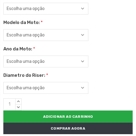
Modelo da Moto:
*
Ano da Moto:
*
Diametro do Riser:
*
Estoque
QUANTIDADE
atual:
CRESCENTE:
QUANTIDADE
DECRESCENTE:
COMPRAR AGORA