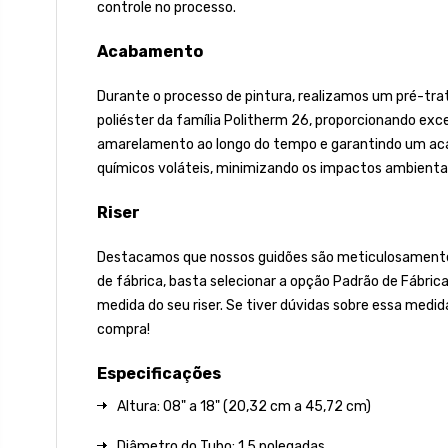
controle no processo.
Acabamento
Durante o processo de pintura, realizamos um pré-tra
poliéster da família Politherm 26, proporcionando excel
amarelamento ao longo do tempo e garantindo um acaba
químicos voláteis, minimizando os impactos ambientai
Riser
Destacamos que nossos guidões são meticulosamente fa
de fábrica, basta selecionar a opção Padrão de Fábric
medida do seu riser. Se tiver dúvidas sobre essa medid
compra!
Especificações
Altura: 08" a 18" (20,32 cm a 45,72 cm)
Diâmetro do Tubo: 1,5 polegadas