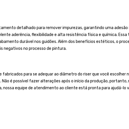
tamento detalhado para remover impurezas, garantindo uma adesão ide
ente aderência, flexibilidade e alta resistência física e química. Essa
mento durável nos guidões. Além dos benefícios estéticos, o process
s negativos no processo de pintura.
bricados para se adequar ao diâmetro do riser que você escolher no
a. Não é possível fazer alterações após o início da produção, portan
a, nossa equipe de atendimento ao cliente está pronta para ajudá-lo v