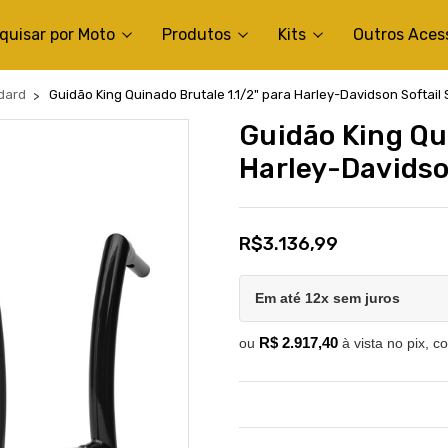
quisar por Moto
Produtos
Kits
Outros Aces
ndard
Guidão King Quinado Brutale 1.1/2" para Harley-Davidson Softail
Guidão King Qu
Harley-Davidso
R$3.136,99
Em até 12x sem juros
R$ 2.917,40
ou
à vista no pix, c