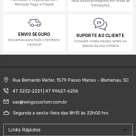
Seus dados protegidos em todas as
Mercado Pago e Paypal
transações
ENVIO SEGURO
SUPORTE AO CLIENTE
Enviamos para todo o território
Consulte nossa equipe antes ou
nacional
depois da sua compra
Rua Bernardo Reiter, 1579 Passo Manso - Blumenau, SC
47 3232-2221 | 47 99627-6256
sac@wingscustom.com.br
Segunda a sexta-feira das 8h10 às 22h00 hrs
Links Rápidos