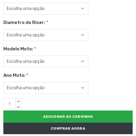
Diametro do Riser:
*
Modelo Moto:
*
Ano Moto:
*
Estoque
QUANTIDADE
atual:
CRESCENTE:
QUANTIDADE
DECRESCENTE:
COMPRAR AGORA