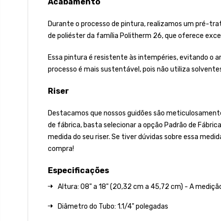
Acabamento
Durante o processo de pintura, realizamos um pré-tra
de poliéster da família Politherm 26, que oferece excele
Essa pintura é resistente às intempéries, evitando o
processo é mais sustentável, pois não utiliza solvent
Riser
Destacamos que nossos guidões são meticulosamente fa
de fábrica, basta selecionar a opção Padrão de Fábric
medida do seu riser. Se tiver dúvidas sobre essa medid
compra!
Especificações
Altura: 08" a 18" (20,32 cm a 45,72 cm) - A mediçã
Diâmetro do Tubo: 1.1/4" polegadas