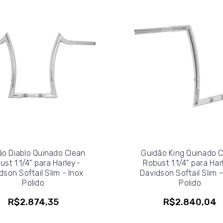
ão Diablo Quinado Clean
Guidão King Quinado 
ust 1.1/4" para Harley-
Robust 1.1/4" para Har
dson Softail Slim - Inox
Davidson Softail Slim -
Polido
Polido
R$2.874,35
R$2.840,04