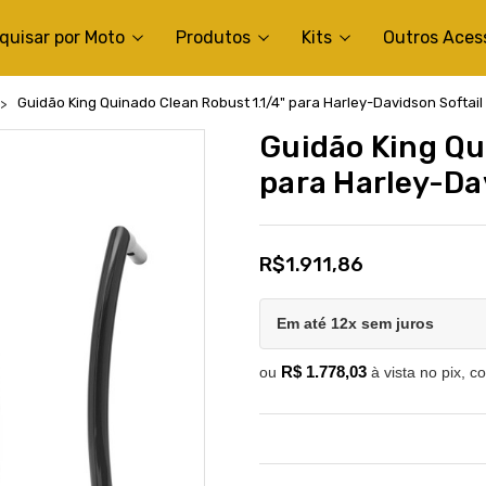
quisar por Moto
Produtos
Kits
Outros Aces
Guidão King Quinado Clean Robust 1.1/4" para Harley-Davidson Softail 
Guidão King Qu
para Harley-Dav
R$1.911,86
Em até 12x sem juros
R$ 1.778,03
ou
à vista no pix, c