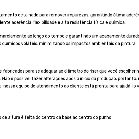
tamento detalhado para remover impurezas, garantindo ótima aderênci
nte aderência, flexibilidade e alta resistência física e química.
 amarelamento ao longo do tempo e garantindo um acabamento duradou
es químicos voláteis, minimizando os impactos ambientais da pintura.
bricados para se adequar ao diâmetro do riser que você escolher no
a. Não é possível fazer alterações após o início da produção, portan
a, nossa equipe de atendimento ao cliente está pronta para ajudá-lo v
o de altura é feita do centro da base ao centro do punho