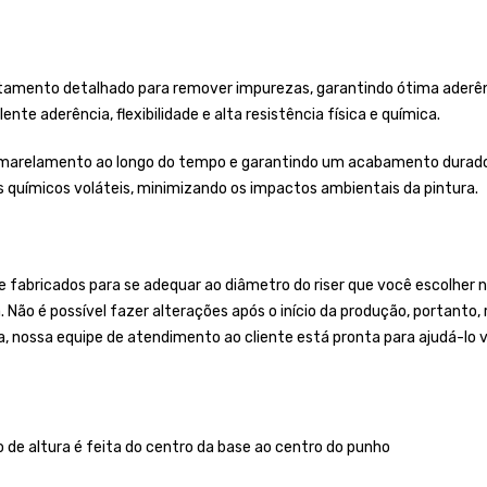
tamento detalhado para remover impurezas, garantindo ótima aderênci
nte aderência, flexibilidade e alta resistência física e química.
 amarelamento ao longo do tempo e garantindo um acabamento duradou
es químicos voláteis, minimizando os impactos ambientais da pintura.
bricados para se adequar ao diâmetro do riser que você escolher no
a. Não é possível fazer alterações após o início da produção, portan
a, nossa equipe de atendimento ao cliente está pronta para ajudá-lo v
o de altura é feita do centro da base ao centro do punho