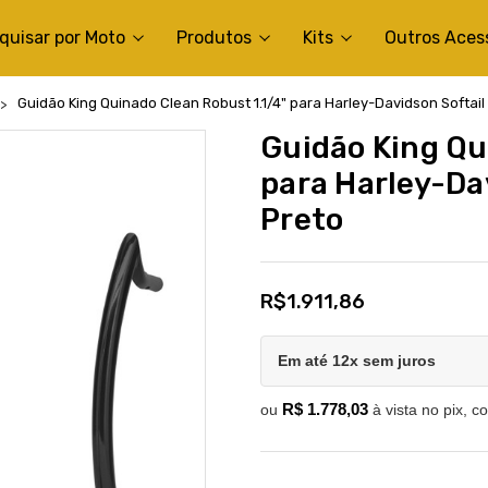
quisar por Moto
Produtos
Kits
Outros Aces
Guidão King Quinado Clean Robust 1.1/4" para Harley-Davidson Softail 
Guidão King Qu
para Harley-Dav
Preto
R$1.911,86
Em até 12x sem juros
R$ 1.778,03
ou
à vista no pix, c