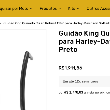
quisar por Moto
Produtos
Kits
Outros Aces
Guidão King Quinado Clean Robust 1.1/4" para Harley-Davidson Softail 
Guidão King Qu
para Harley-Da
Preto
R$1.911,86
Em até 12x sem juros
R$ 1.778,03
ou
à vista no pix, c