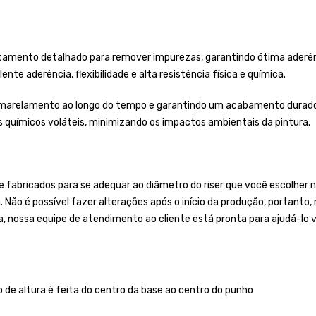
tamento detalhado para remover impurezas, garantindo ótima aderênci
nte aderência, flexibilidade e alta resistência física e química.
 amarelamento ao longo do tempo e garantindo um acabamento duradou
es químicos voláteis, minimizando os impactos ambientais da pintura.
bricados para se adequar ao diâmetro do riser que você escolher no
a. Não é possível fazer alterações após o início da produção, portan
a, nossa equipe de atendimento ao cliente está pronta para ajudá-lo v
o de altura é feita do centro da base ao centro do punho