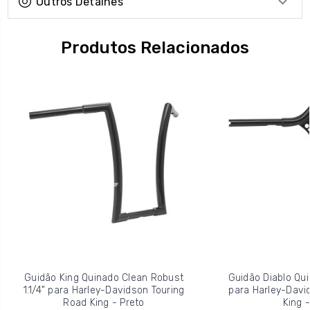
Outros Detalhes
Produtos Relacionados
Guidão King Quinado Clean Robust
Guidão Diablo Qui
1.1/4" para Harley-Davidson Touring
para Harley-Davi
Road King - Preto
King -