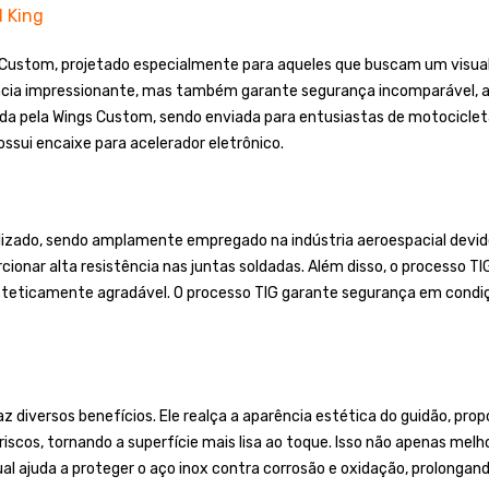
 King
 Custom, projetado especialmente para aqueles que buscam um visua
ência impressionante, mas também garante segurança incomparável, 
ada pela Wings Custom, sendo enviada para entusiastas de motocicl
ssui encaixe para acelerador eletrônico.
ilizado, sendo amplamente empregado na indústria aeroespacial devid
cionar alta resistência nas juntas soldadas. Além disso, o processo T
steticamente agradável. O processo TIG garante segurança em condiç
 diversos benefícios. Ele realça a aparência estética do guidão, propo
scos, tornando a superfície mais lisa ao toque. Isso não apenas melh
ajuda a proteger o aço inox contra corrosão e oxidação, prolongando 