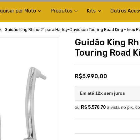
quisar por Moto
Produtos
Kits
Outros Aces
Guidão King Rhino 2" para Harley-Davidson Touring Road King - Inox P
Guidão King Rh
Touring Road Ki
R$5.990,00
Em até 12x sem juros
R$ 5.570,70
ou
à vista no pix, c