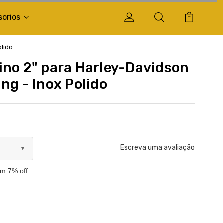
sorios
olido
ino 2" para Harley-Davidson
ng - Inox Polido
Escreva uma avaliação
▼
om 7% off