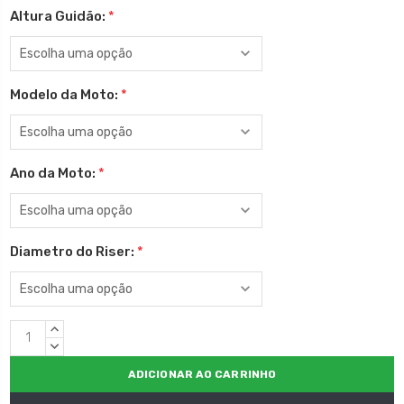
Altura Guidão:
*
Modelo da Moto:
*
Ano da Moto:
*
Diametro do Riser:
*
Estoque
QUANTIDADE
atual:
CRESCENTE:
QUANTIDADE
DECRESCENTE: