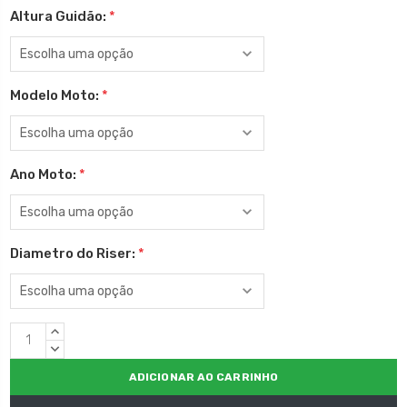
Altura Guidão:
*
Modelo Moto:
*
Ano Moto:
*
Diametro do Riser:
*
Estoque
QUANTIDADE
atual:
CRESCENTE:
QUANTIDADE
DECRESCENTE: