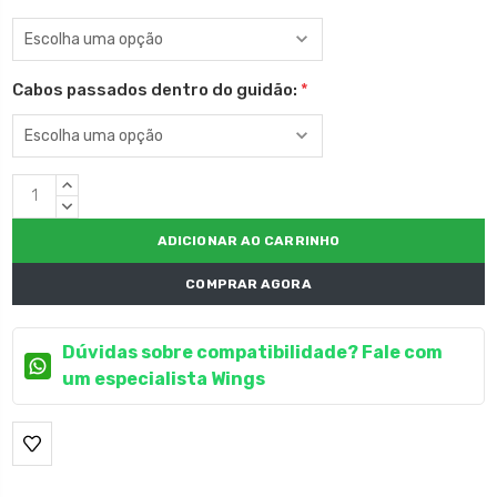
Cabos passados dentro do guidão:
*
Estoque
QUANTIDADE
atual:
CRESCENTE:
QUANTIDADE
DECRESCENTE:
COMPRAR AGORA
Dúvidas sobre compatibilidade? Fale com
um especialista Wings