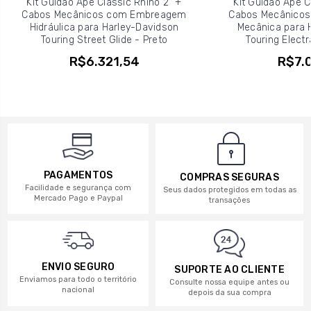
Kit Guidão Ape Classic Rhino 2" +
Kit Guidão Ape C
Cabos Mecânicos com Embreagem
Cabos Mecânico
Hidráulica para Harley-Davidson
Mecânica para 
Touring Street Glide - Preto
Touring Electr
R$6.321,54
R$7.0
PAGAMENTOS
COMPRAS SEGURAS
Facilidade e segurança com
Seus dados protegidos em todas as
Mercado Pago e Paypal
transações
ENVIO SEGURO
SUPORTE AO CLIENTE
Enviamos para todo o território
Consulte nossa equipe antes ou
nacional
depois da sua compra