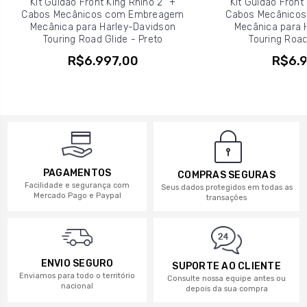
Kit Guidão Front King Rhino 2" +
Kit Guidão Front 
Cabos Mecânicos com Embreagem
Cabos Mecânico
Mecânica para Harley-Davidson
Mecânica para 
Touring Road Glide - Preto
Touring Road
R$6.997,00
R$6.9
PAGAMENTOS
COMPRAS SEGURAS
Facilidade e segurança com
Seus dados protegidos em todas as
Mercado Pago e Paypal
transações
ENVIO SEGURO
SUPORTE AO CLIENTE
Enviamos para todo o território
Consulte nossa equipe antes ou
nacional
depois da sua compra