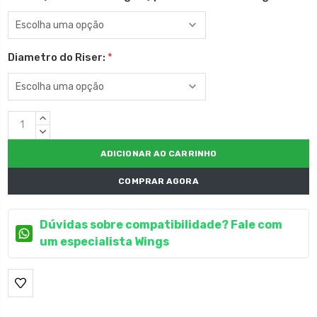
Diametro do Riser:
*
Estoque
QUANTIDADE
atual:
CRESCENTE:
QUANTIDADE
DECRESCENTE:
COMPRAR AGORA
Dúvidas sobre compatibilidade? Fale com
um especialista Wings