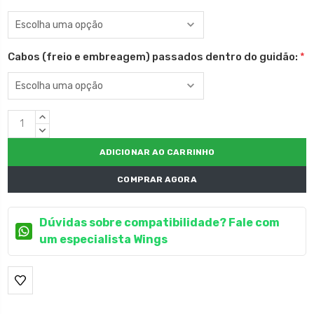
Cabos (freio e embreagem) passados dentro do guidão:
*
Estoque
QUANTIDADE
atual:
CRESCENTE:
QUANTIDADE
DECRESCENTE:
COMPRAR AGORA
Dúvidas sobre compatibilidade? Fale com
um especialista Wings