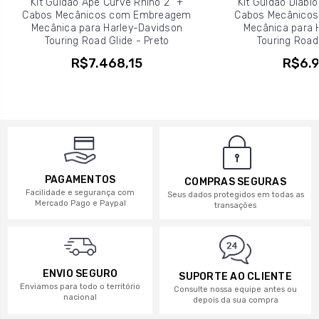
Kit Guidão Ape Curve Rhino 2" +
Kit Guidão Diablo
Cabos Mecânicos com Embreagem
Cabos Mecânico
Mecânica para Harley-Davidson
Mecânica para 
Touring Road Glide - Preto
Touring Road 
R$7.468,15
R$6.9
PAGAMENTOS
COMPRAS SEGURAS
Facilidade e segurança com
Seus dados protegidos em todas as
Mercado Pago e Paypal
transações
ENVIO SEGURO
SUPORTE AO CLIENTE
Enviamos para todo o território
Consulte nossa equipe antes ou
nacional
depois da sua compra