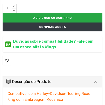
Estoque
QUANTIDADE
atual:
CRESCENTE:
QUANTIDADE
DECRESCENTE:
COMPRAR AGORA
Dúvidas sobre compatibilidade? Fale com
um especialista Wings
Descrição do Produto
Compatível com Harley-Davidson Touring Road
King com Embreagem Mecânica