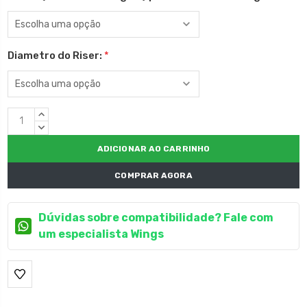
Diametro do Riser:
*
Estoque
QUANTIDADE
atual:
CRESCENTE:
QUANTIDADE
DECRESCENTE:
COMPRAR AGORA
Dúvidas sobre compatibilidade? Fale com
um especialista Wings