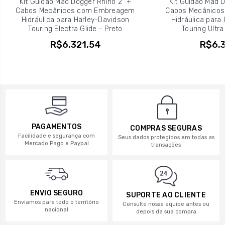
Kit Guidão Mad Dogger Rhino 2" +
Kit Guidão Mad D
Cabos Mecânicos com Embreagem
Cabos Mecânico
Hidráulica para Harley-Davidson
Hidráulica para
Touring Electra Glide - Preto
Touring Ultra
R$6.321,54
R$6.3
PAGAMENTOS
COMPRAS SEGURAS
Facilidade e segurança com
Seus dados protegidos em todas as
Mercado Pago e Paypal
transações
ENVIO SEGURO
SUPORTE AO CLIENTE
Enviamos para todo o território
Consulte nossa equipe antes ou
nacional
depois da sua compra