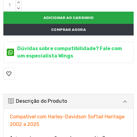
Estoque
QUANTIDADE
atual:
CRESCENTE:
QUANTIDADE
DECRESCENTE:
COMPRAR AGORA
Dúvidas sobre compatibilidade? Fale com
um especialista Wings
Descrição do Produto
Compatível com Harley-Davidson Softail Heritage
2002 a 2025