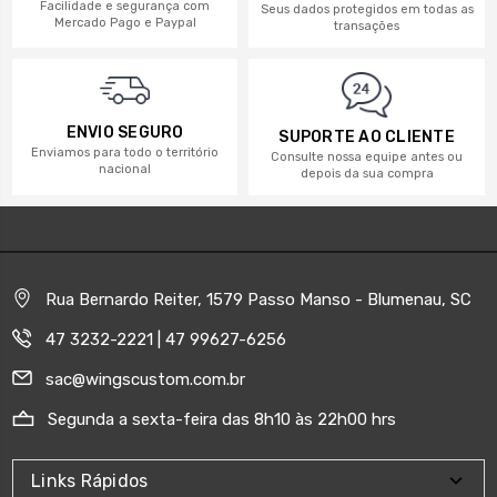
Facilidade e segurança com
Seus dados protegidos em todas as
Mercado Pago e Paypal
transações
ENVIO SEGURO
SUPORTE AO CLIENTE
Enviamos para todo o território
Consulte nossa equipe antes ou
nacional
depois da sua compra
Rua Bernardo Reiter, 1579 Passo Manso - Blumenau, SC
47 3232-2221 | 47 99627-6256
sac@wingscustom.com.br
Segunda a sexta-feira das 8h10 às 22h00 hrs
Links Rápidos